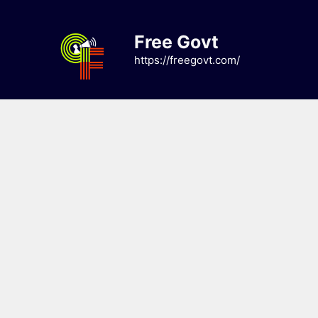
Skip
to
Free Govt
content
https://freegovt.com/