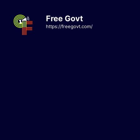
Skip
to
Free Govt
content
https://freegovt.com/