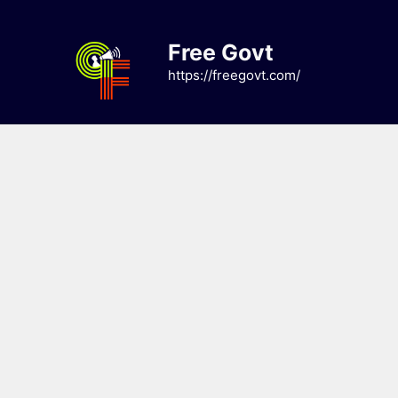
Skip
to
Free Govt
content
https://freegovt.com/