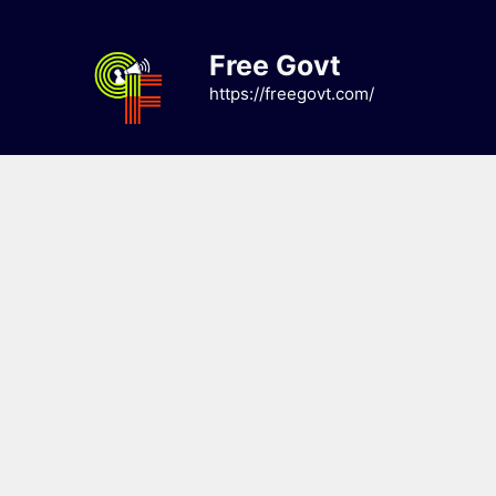
Skip
to
Free Govt
content
https://freegovt.com/