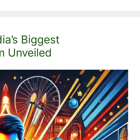
ia’s Biggest
m Unveiled