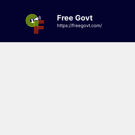
Skip
to
Free Govt
content
https://freegovt.com/