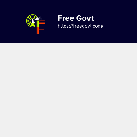
Skip
to
Free Govt
content
https://freegovt.com/