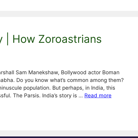
ty | How Zoroastrians
 Marshall Sam Manekshaw, Bollywood actor Boman
mi Bhabha. Do you know what’s common among them?
inuscule population. But perhaps, in India, this
ful. The Parsis. India’s story is …
Read more