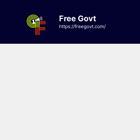
Skip
to
Free Govt
content
https://freegovt.com/