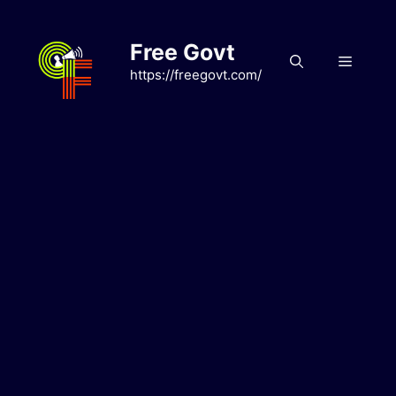
Skip
to
Free Govt
content
Menu
https://freegovt.com/