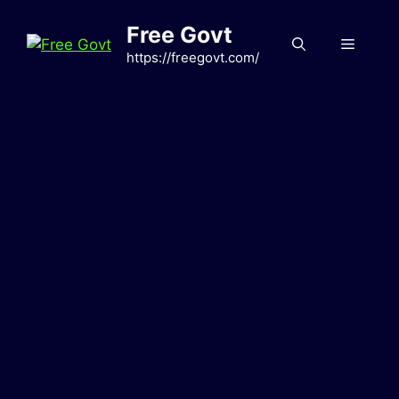
Skip
Free Govt
to
Menu
content
https://freegovt.com/