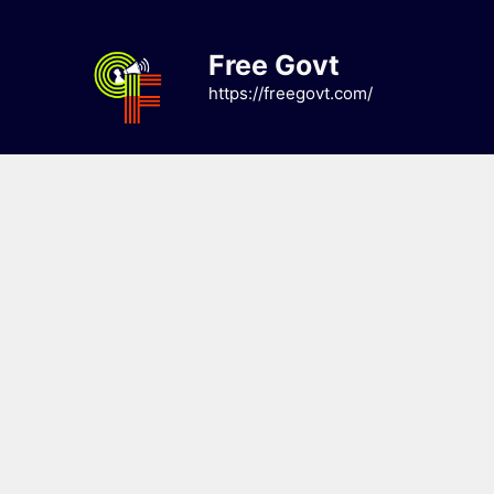
Skip
to
Free Govt
content
https://freegovt.com/