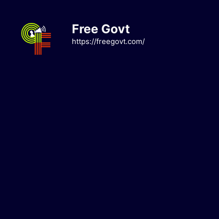
Skip
to
Free Govt
content
https://freegovt.com/