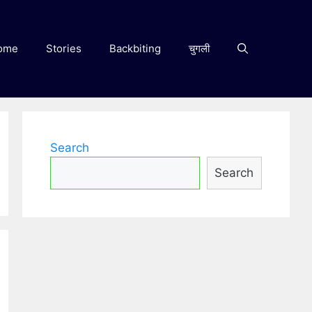
ome
Stories
Backbiting
चुगली
Search
Search