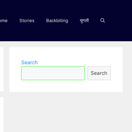
ome
Stories
Backbiting
चुगली
Search
Search