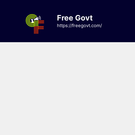
Skip
to
Free Govt
content
https://freegovt.com/