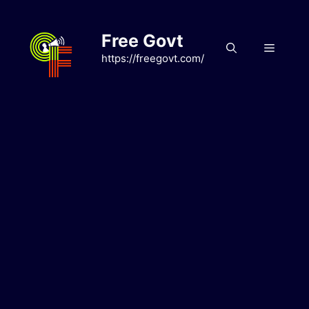
Skip
to
Free Govt
content
Menu
https://freegovt.com/