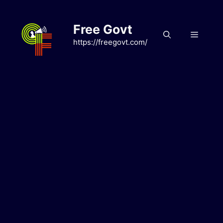
Skip
to
Free Govt
content
Menu
https://freegovt.com/