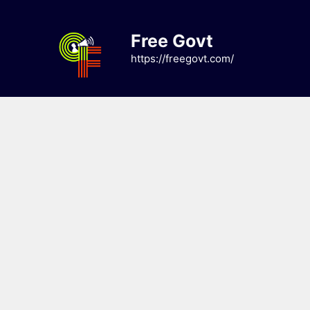
Skip
to
Free Govt
content
https://freegovt.com/