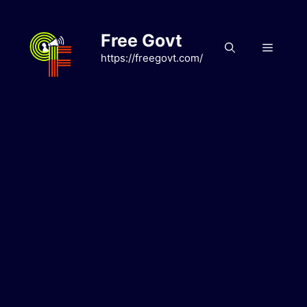
Skip
to
Free Govt
content
Menu
https://freegovt.com/