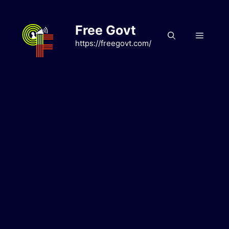
Skip
to
Free Govt
content
Menu
https://freegovt.com/