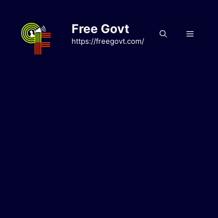
Skip
to
Free Govt
content
Menu
https://freegovt.com/