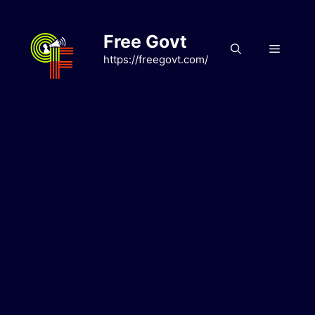
Skip
to
Free Govt
content
Menu
https://freegovt.com/