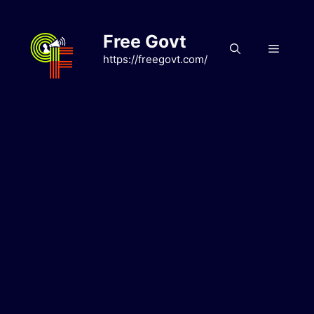
Skip
to
Free Govt
content
Menu
https://freegovt.com/