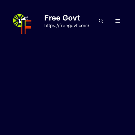
Skip
to
Free Govt
content
Menu
https://freegovt.com/