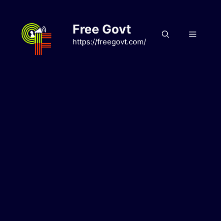
Skip
to
Free Govt
content
Menu
https://freegovt.com/