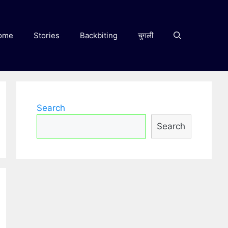
ome
Stories
Backbiting
चुगली
Search
Search