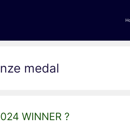
H
onze medal
 2024 WINNER ?