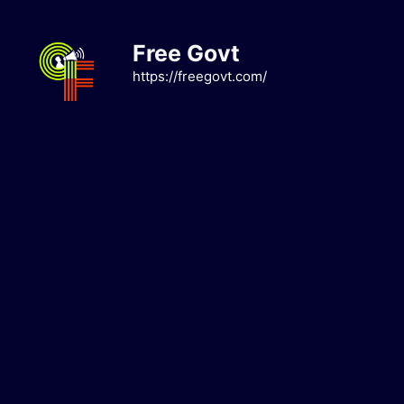
Skip
to
Free Govt
content
https://freegovt.com/