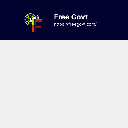
Skip
to
Free Govt
content
https://freegovt.com/